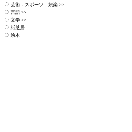
芸術．スポーツ．娯楽
>>
言語
>>
文学
>>
紙芝居
絵本