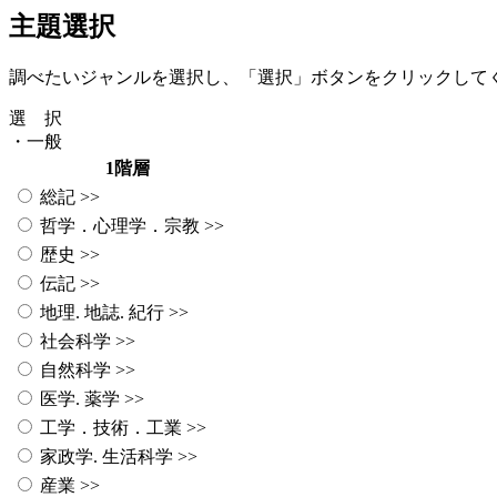
主題選択
調べたいジャンルを選択し、「選択」ボタンをクリックして
選 択
・一般
1階層
総記
>>
哲学．心理学．宗教
>>
歴史
>>
伝記
>>
地理. 地誌. 紀行
>>
社会科学
>>
自然科学
>>
医学. 薬学
>>
工学．技術．工業
>>
家政学. 生活科学
>>
産業
>>